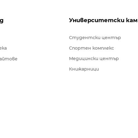
ng
Университетски кам
Студентски център
ека
Спортен комплекс
Медицински център
сайтове
Книжарници