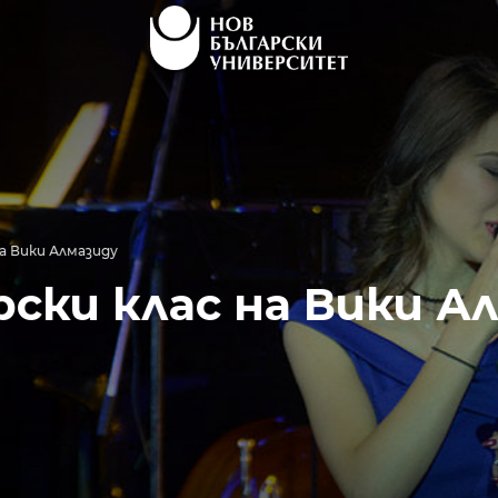
у
клас на Вики Алмаз