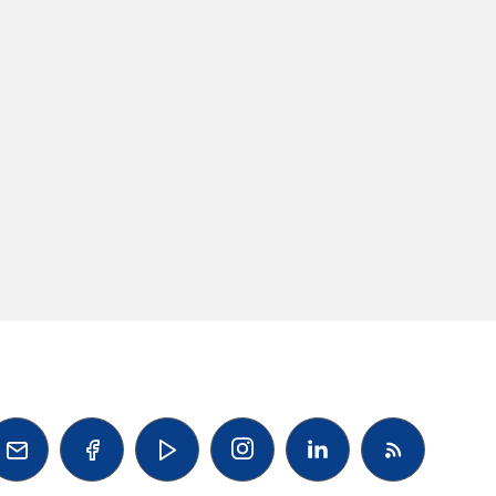



