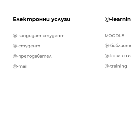
Електронни услуги
ⓔ-learni
ⓔ-кандидат-студент
MOODLE
ⓔ-библиот
ⓔ-студент
ⓔ-книги и 
ⓔ-преподавател
ⓔ-training
ⓔ-mail