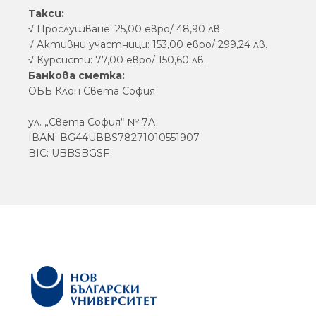
Такси:
√ Прослушване: 25,00 евро/ 48,90 лв.
√ Активни участници: 153,00 евро/ 299,24 лв.
√ Курсисти: 77,00 евро/ 150,60 лв.
Банкова сметка:
ОББ Клон Света София
ул. „Света София“ № 7A
IВАN: ВG44UВВS78271010551907
ВIС: UBBSBGSF