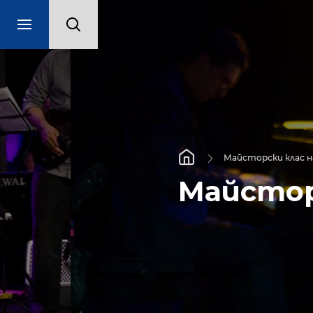
Майсторски клас на Вики Алмазид
Майсторски 