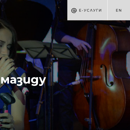
Е-УСЛУГИ
EN
иду