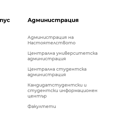
пус
Администрация
Администрация на
Настоятелството
Централна университетска
администрация
Централна студентска
администрация
Кандидатстудентски и
студентски информационен
център
Факултети