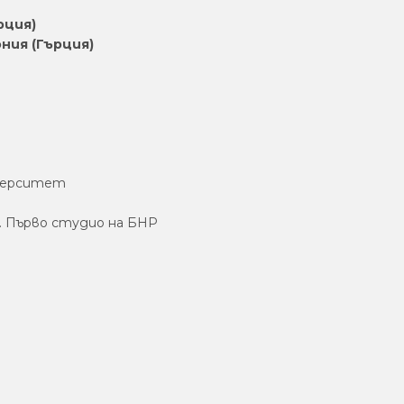
рция)
ния (Гърция)
ниверситет
0 ч. Първо студио на БНР