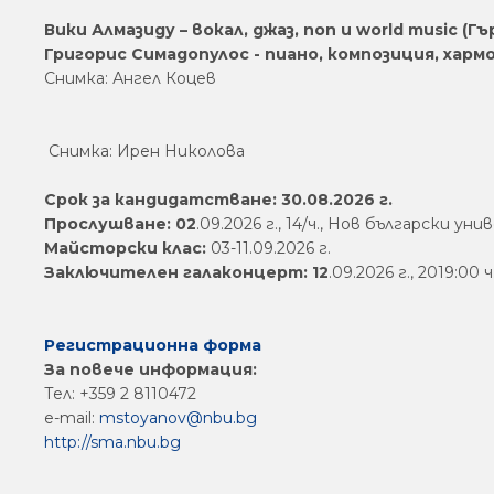
Вики Алмазиду – вокал, джаз, поп и world music (Гъ
Григорис Симадопулос - пиано, композиция, хармо
Снимка: Ангел Коцев
Снимка: Ирен Николова
Срок за кандидатстване: 30.08.2026 г.
Прослушване: 02
.09.2026 г., 14/ч., Нов български у
Майсторски клас:
03-11.09.2026 г.
Заключителен галаконцерт: 12
.09.2026 г., 2019:0
Регистрационна форма
За повече информация:
Тел: +359 2 8110472
e-mail:
mstoyanov@nbu.bg
http://sma.nbu.bg